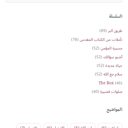
e
a
r
السلسلة
c
طريق البر
(89)
h
تأملات من الكتاب المقدس
(78)
f
o
مسيرة المؤمن
(52)
r
آشنو سؤالك
(52)
:
حياة جديدة
(52)
سلام مع الله
(52)
The Box
(46)
صلوات قصيرة
(40)
المواضيع
ابراهيم
(6)
ابن الله
(5)
الإنجيل
(6)
الإنسان
(3)