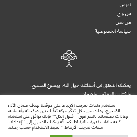
ادرس
س و ج
من نحن
سياسة الخصوصية
يمكنك التعمّق في أسئلتك حول الله، ويسوع المسيح،
والكتاب المقدّس والإيمان.
نستخدم ملفات تعريف الارتباط على موقعنا بهدف ضمان الأداء
الصّحيح، وذلك من خلال تذكّر حركة تنقّلك بين صفحاته وأقسامه،
وعادات تصفّحك. بالنقر فوق ""قبول الكل"" فإنك توافق على استخدام
كافة ملفات تعريف الارتباط. كما أنّه يمكنك الدخول إلى ""إعدادات
ملفات تعريف الارتباط"" لظبط الاستخدام حسب رغبك.
alrrabita.org