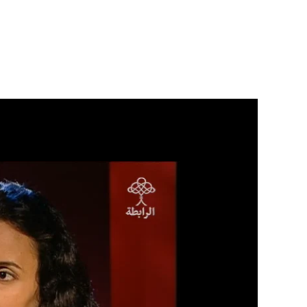
خطي
لى
لمحتوى