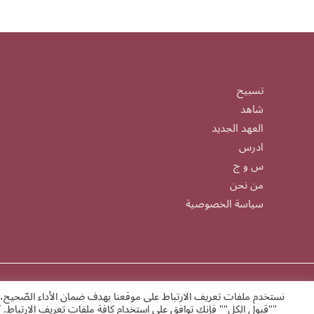
تسبيح
شاهد
العهد الجديد
ادرس
س و ج
من نحن
سياسة الخصوصية
نستخدم ملفات تعريف الارتباط على موقعنا بهدف ضمان الأداء الصّحيح، 
alrrabita.org
""قبول الكل"" فإنك توافق على استخدام كافة ملفات تعريف الارتباط. 