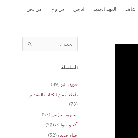
شاهد
العهد الجديد
ادرس
س و ج
من نحن
S
e
a
r
السلسلة
c
طريق البر
(89)
h
تأملات من الكتاب المقدس
f
(78)
o
مسيرة المؤمن
(52)
r
:
آشنو سؤالك
(52)
حياة جديدة
(52)