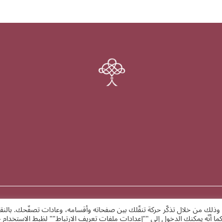
وذلك من خلال تذكّر حركة تنقّلك بين صفحاته وأقسامه، وعادات تصفّحك. بالنق
كما أنّه يمكنك الدخول إلى ""إعدادات ملفات تعريف الارتباط"" لظبط الاستخدا