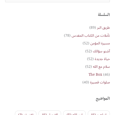
e
a
r
السلسلة
c
طريق البر
(89)
h
تأملات من الكتاب المقدس
(78)
f
o
مسيرة المؤمن
(52)
r
آشنو سؤالك
(52)
:
حياة جديدة
(52)
سلام مع الله
(52)
The Box
(46)
صلوات قصيرة
(40)
المواضيع
ابراهيم
(6)
ابن الله
(5)
الإنجيل
(6)
الإنسان
(3)