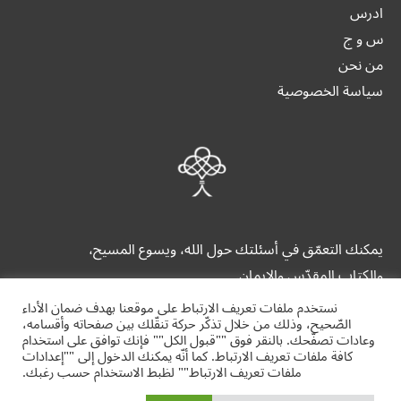
ادرس
س و ج
من نحن
سياسة الخصوصية
يمكنك التعمّق في أسئلتك حول الله، ويسوع المسيح،
والكتاب المقدّس والإيمان.
نستخدم ملفات تعريف الارتباط على موقعنا بهدف ضمان الأداء
الصّحيح، وذلك من خلال تذكّر حركة تنقّلك بين صفحاته وأقسامه،
وعادات تصفّحك. بالنقر فوق ""قبول الكل"" فإنك توافق على استخدام
كافة ملفات تعريف الارتباط. كما أنّه يمكنك الدخول إلى ""إعدادات
ملفات تعريف الارتباط"" لظبط الاستخدام حسب رغبك.
alrrabita.org