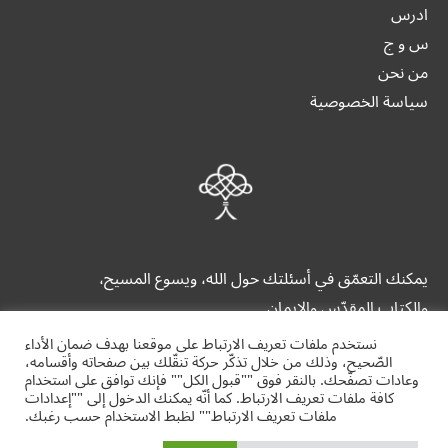
ادرس
س و ج
من نحن
سياسة الخصوصية
يمكنك التعمّق في أسئلتك حول الله، ويسوع المسيح،
والكتاب المقدّس والإيمان.
نستخدم ملفات تعريف الارتباط على موقعنا بهدف ضمان الأداء
الصّحيح، وذلك من خلال تذكّر حركة تنقّلك بين صفحاته وأقسامه،
وعادات تصفّحك. بالنقر فوق ""قبول الكل"" فإنك توافق على استخدام
كافة ملفات تعريف الارتباط. كما أنّه يمكنك الدخول إلى ""إعدادات
ملفات تعريف الارتباط"" لظبط الاستخدام حسب رغبك.
alrrabita.org