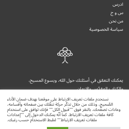
ادرس
س و ج
من نحن
سياسة الخصوصية
يمكنك التعمّق في أسئلتك حول الله، ويسوع المسيح،
والكتاب المقدّس والإيمان.
نستخدم ملفات تعريف الارتباط على موقعنا بهدف ضمان الأداء
الصّحيح، وذلك من خلال تذكّر حركة تنقّلك بين صفحاته وأقسامه،
وعادات تصفّحك. بالنقر فوق ""قبول الكل"" فإنك توافق على استخدام
كافة ملفات تعريف الارتباط. كما أنّه يمكنك الدخول إلى ""إعدادات
ملفات تعريف الارتباط"" لظبط الاستخدام حسب رغبك.
alrrabita.org