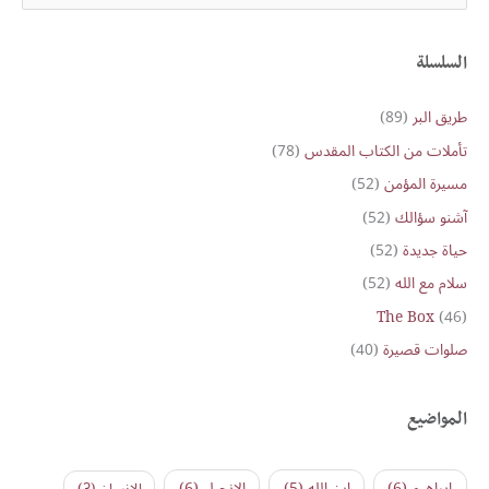
e
a
r
السلسلة
c
طريق البر
(89)
h
تأملات من الكتاب المقدس
(78)
f
o
مسيرة المؤمن
(52)
r
آشنو سؤالك
(52)
:
حياة جديدة
(52)
سلام مع الله
(52)
The Box
(46)
صلوات قصيرة
(40)
المواضيع
ابراهيم
(6)
ابن الله
(5)
الإنجيل
(6)
الإنسان
(3)