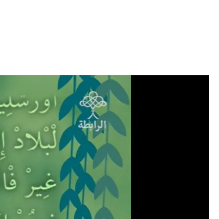
خطي
لى
لمحتوى