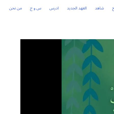
شاهد
العهد الجديد
ادرس
س و ج
من نحن