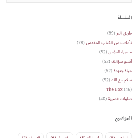
e
a
r
السلسلة
c
طريق البر
(89)
h
تأملات من الكتاب المقدس
(78)
f
o
مسيرة المؤمن
(52)
r
آشنو سؤالك
(52)
:
حياة جديدة
(52)
سلام مع الله
(52)
The Box
(46)
صلوات قصيرة
(40)
المواضيع
ابراهيم
(6)
ابن الله
(5)
الإنجيل
(6)
الإنسان
(3)