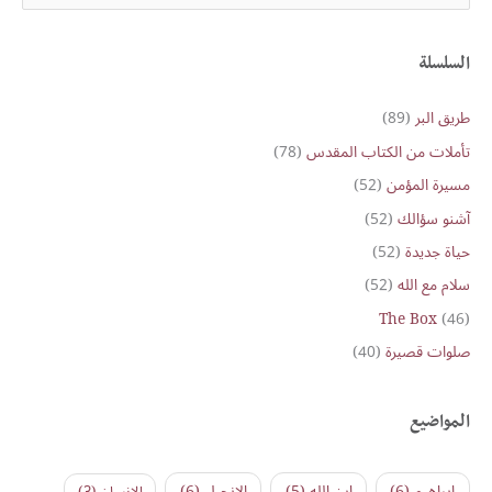
e
a
r
السلسلة
c
طريق البر
(89)
h
تأملات من الكتاب المقدس
(78)
f
o
مسيرة المؤمن
(52)
r
آشنو سؤالك
(52)
:
حياة جديدة
(52)
سلام مع الله
(52)
The Box
(46)
صلوات قصيرة
(40)
المواضيع
ابراهيم
(6)
ابن الله
(5)
الإنجيل
(6)
الإنسان
(3)