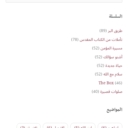
e
a
r
السلسلة
c
طريق البر
(89)
h
تأملات من الكتاب المقدس
(78)
f
o
مسيرة المؤمن
(52)
r
آشنو سؤالك
(52)
:
حياة جديدة
(52)
سلام مع الله
(52)
The Box
(46)
صلوات قصيرة
(40)
المواضيع
ابراهيم
(6)
ابن الله
(5)
الإنجيل
(6)
الإنسان
(3)