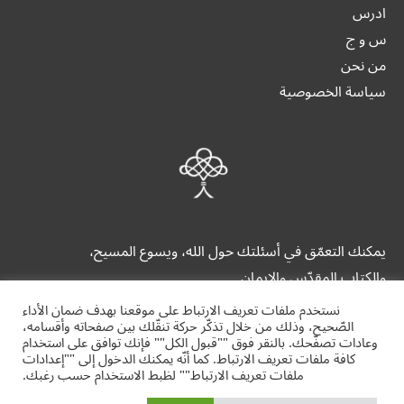
ادرس
س و ج
من نحن
سياسة الخصوصية
يمكنك التعمّق في أسئلتك حول الله، ويسوع المسيح،
والكتاب المقدّس والإيمان.
نستخدم ملفات تعريف الارتباط على موقعنا بهدف ضمان الأداء
الصّحيح، وذلك من خلال تذكّر حركة تنقّلك بين صفحاته وأقسامه،
وعادات تصفّحك. بالنقر فوق ""قبول الكل"" فإنك توافق على استخدام
كافة ملفات تعريف الارتباط. كما أنّه يمكنك الدخول إلى ""إعدادات
ملفات تعريف الارتباط"" لظبط الاستخدام حسب رغبك.
alrrabita.org