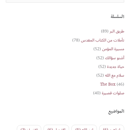
e
a
r
السلسلة
c
طريق البر
(89)
h
تأملات من الكتاب المقدس
(78)
f
o
مسيرة المؤمن
(52)
r
آشنو سؤالك
(52)
:
حياة جديدة
(52)
سلام مع الله
(52)
The Box
(46)
صلوات قصيرة
(40)
المواضيع
ابراهيم
(6)
ابن الله
(5)
الإنجيل
(6)
الإنسان
(3)