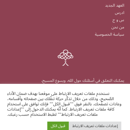
العهد الجديد
ادرس
س و ج
من نحن
سياسة الخصوصية
يمكنك التعمّق في أسئلتك حول الله، ويسوع المسيح،
والكتاب المقدّس والإيمان.
نستخدم ملفات تعريف الارتباط على موقعنا بهدف ضمان الأداء
الصّحيح، وذلك من خلال تذكّر حركة تنقّلك بين صفحاته وأقسامه،
وعادات تصفّحك. بالنقر فوق ""قبول الكل"" فإنك توافق على استخدام
كافة ملفات تعريف الارتباط. كما أنّه يمكنك الدخول إلى ""إعدادات
ملفات تعريف الارتباط"" لظبط الاستخدام حسب رغبك.
alrrabita.org
إعدادات ملفات تعريف الارتباط
قبول الكل
Ⓒ 2026