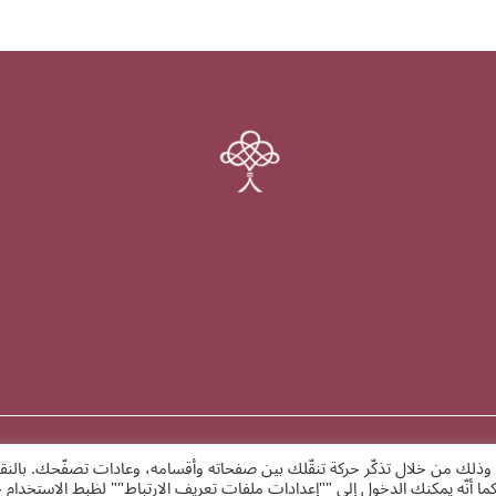
وذلك من خلال تذكّر حركة تنقّلك بين صفحاته وأقسامه، وعادات تصفّحك. بالنق
كما أنّه يمكنك الدخول إلى ""إعدادات ملفات تعريف الارتباط"" لظبط الاستخدا