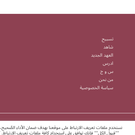
تسبيح
شاهد
العهد الجديد
ادرس
س و ج
من نحن
سياسة الخصوصية
نستخدم ملفات تعريف الارتباط على موقعنا بهدف ضمان الأداء الصّحيح، 
alrrabita.org
""قبول الكل"" فإنك توافق على استخدام كافة ملفات تعريف الارتباط. 