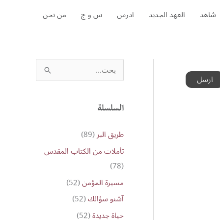
شاهد
العهد الجديد
ادرس
س و ج
من نحن
S
e
a
r
السلسلة
c
طريق البر
(89)
h
تأملات من الكتاب المقدس
f
(78)
o
مسيرة المؤمن
(52)
r
:
آشنو سؤالك
(52)
حياة جديدة
(52)