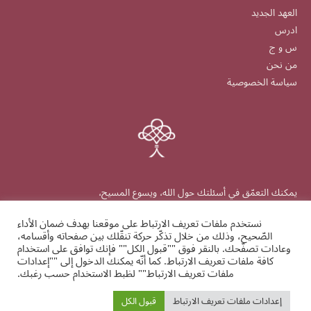
العهد الجديد
ادرس
س و ج
من نحن
سياسة الخصوصية
يمكنك التعمّق في أسئلتك حول الله، ويسوع المسيح،
والكتاب المقدّس والإيمان.
نستخدم ملفات تعريف الارتباط على موقعنا بهدف ضمان الأداء
الصّحيح، وذلك من خلال تذكّر حركة تنقّلك بين صفحاته وأقسامه،
وعادات تصفّحك. بالنقر فوق ""قبول الكل"" فإنك توافق على استخدام
كافة ملفات تعريف الارتباط. كما أنّه يمكنك الدخول إلى ""إعدادات
ملفات تعريف الارتباط"" لظبط الاستخدام حسب رغبك.
alrrabita.org
إعدادات ملفات تعريف الارتباط
قبول الكل
Ⓒ 2026