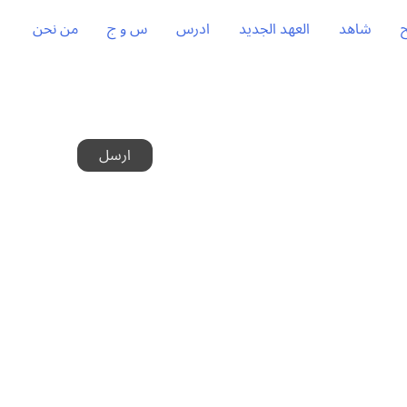
شاهد
العهد الجديد
ادرس
س و ج
من نحن