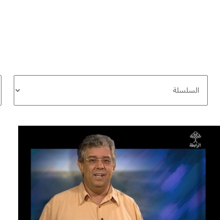
خطي
لى
لمحتوى