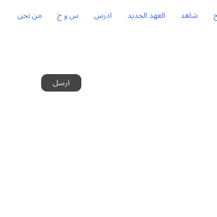
شاهد
العهد الجديد
ادرس
س و ج
من نحن