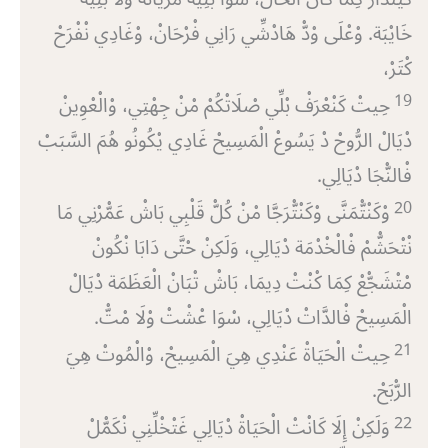
خَايْبَة. وْعْلَى وْدّْ هَادْشِّي رَانِي فْرْحَانْ، وْغَادِي نْفْرَحْ
كْتَرْ،
19
حِيتْ كَنْعْرَفْ بْلِّي صْلَاتْكُمْ مْنْ جِهْتِي، وْالْعْوِينْ
دْيَالْ الرُّوحْ دْ يَسُوعْ الْمَسِيحْ غَادِي يْكُونُو هُمَ السَّبَبْ
فْالنّْجَا دْيَالِي.
20
وْكَنْتّْمَنَّى وْكَنْتّْرَجَّا مْنْ كُلّْ قَلْبِي بَاشْ عَمّْرْنِي مَا
نْتْحَشّْمْ فْالْخْدْمَة دْيَالِي، وَلَكِنْ حْتَّى دَابَا نْكُونْ
مْتْشَجّْعْ كِمَا كْنْتْ دِيمَا، بَاشْ تْبَانْ الْعَظَمَة دْيَالْ
الْمَسِيحْ فْالدَّاتْ دْيَالِي، سْوَا عْشْتْ وْلَا مْتّْ.
21
حِيتْ الْحَيَاةْ عَنْدِي هِيَ الْمَسِيحْ، وْالْمُوتْ هِيَ
الرّْبَحْ.
22
وَلَكِنْ إِلَا كَانْتْ الْحَيَاةْ دْيَالِي غَتْخْلِّنِي نْكَمّْلْ