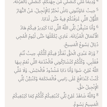
4
وْدِيمَا مْلِّي كَنْصَلِّي مْنْ جِهْتْكُمْ، كَنْصَلِّي بْالْفَرْحَة،
5
حِيتْ عَاوْنْتُونِي بَاشْ نْخَبّْرْ بْالْإِنْجِيلْ، مْنْ النّْهَارْ
اللّْوّْلْ اللِّي عْرَفْتْكُمْ فِيهْ حْتَّى لْدَابَا.
6
وْأَنَا مْتْيِقّْنْ بْلِّي اللَّهْ اللِّي بْدَا كَيْدِيرْ فِيكُمْ هَادْ
الْأَعْمَالْ الْمْزْيَانَة، غَادِي يْكَمّْلْهَا حْتَّى لْيُومْ الْمْجِي
دْيَالْ يَسُوعْ الْمَسِيحْ.
7
وْرَاهْ عَنْدِي الْحَقّْ نْفَكّْرْ فِيكُمْ كُلّْكُمْ، حِيتْ نْتُمَ
فْقَلْبِي، وْكُلّْكُمْ كَتْشَارْكُونِي فْالْخْدْمَة اللِّي نْعَمْ بِيهَا
اللَّهْ عْلِيَّ، سْوَا وْأَنَا دَابَا مْشْدُودْ فْالْحَبْسْ، وْلَا مْلِّي
كْنْتْ كَنْدَافْعْ عْلَى رَاسِي فْالْمَحْكَمَة وْكَنْبَيّْنْ بْلِّي
الْإِنْجِيلْ حَقّْ.
8
وْاللَّهْ شَاهْدْ عْلِيَّ بْلِّي كَنْبْغِيكُمْ كُلّْكُمْ كِمَا كَيْبْغِيكُمْ
الْمَسِيحْ يَسُوعْ.