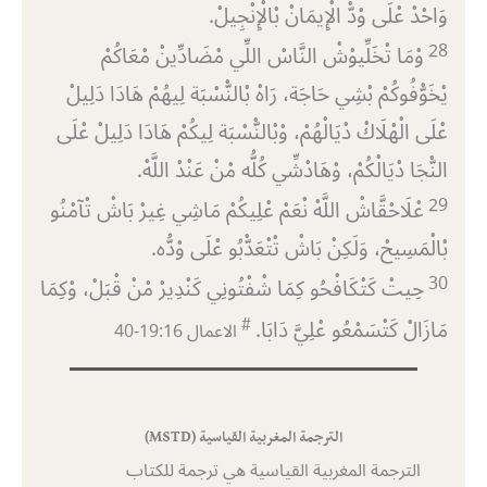
وَاحْدْ عْلَى وْدّْ الْإِيمَانْ بْالْإِنْجِيلْ.
28
وْمَا تْخَلِّيوْشْ النَّاسْ اللِّي مْضَادِّينْ مْعَاكُمْ
يْخَوّْفُوكُمْ بْشِي حَاجَة، رَاهْ بْالنّْسْبَة لِيهُمْ هَادَا دَلِيلْ
عْلَى الْهْلَاكْ دْيَالْهُمْ، وْبْالنّْسْبَة لِيكُمْ هَادَا دَلِيلْ عْلَى
النّْجَا دْيَالْكُمْ، وْهَادْشِّي كُلُّه مْنْ عَنْدْ اللَّهْ.
29
عْلَاحْقَّاشْ اللَّهْ نْعَمْ عْلِيكُمْ مَاشِي غِيرْ بَاشْ تْآمْنُو
بْالْمَسِيحْ، وَلَكِنْ بَاشْ تْتْعَدّْبُو عْلَى وْدُّه.
30
حِيتْ كَتْكَافْحُو كِمَا شْفْتُونِي كَنْدِيرْ مْنْ قْبَلْ، وْكِمَا
#
مَازَالْ كَتْسَمْعُو عْلِيَّ دَابَا.
الاعمال 16‏:19‏-40
الترجمة المغربية القياسية (MSTD)
الترجمة المغربية القياسية هي ترجمة للكتاب