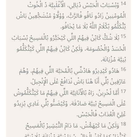
14
وْبْسْبَابْ الْحَبْسْ دْيَالِي، الْأَغْلَبِيَّة دْ الْخُوتْ
الْمُومْنِينْ زَادُو تَاقُو فْالرَّبّْ، وْوْلَّاوْ مْتْشَجّْعِينْ بَاشْ
يْتّْكَلّْمُو بْكْلَامْ اللَّهْ بْلَا مَا يْخَافُو.
15
بْلَا شْكّْ كَايْنْ فِيهُمْ اللِّي كَيْخَبّْرُو بْالْمَسِيحْ بْسْبَابْ
الْحْسَدْ وْالْخْصُومَة، وَلَكِنْ كَايْنْ فِيهُمْ اللِّي كَيْتّْكَلّْمُو
بْنِيَّة مْزْيَانَة،
16
هَادُو كَيْدِيرُو هَادْشِّي بْالْمْحَبَّة اللِّي فِيهُمْ، وْهُمَ
عَارْفِينْ بْلِّي أَنَا هْنَا بَاشْ نْدَافْعْ عْلَى الْإِنْجِيلْ.
17
أَمَّا لْخْرِينْ، رَاهْ بْالْأَنَانِيَّة اللِّي فِيهُمْ مَا كَيْتّْكَلّْمُوشْ
عْلَى الْمَسِيحْ بْنِيَّة صَادْقَة، وْكَيْضَنُّو بْلِّي غَادِي يْزِيدُو
عْلِيَّ الْعْدَابْ فْالْحَبْسْ.
18
وَلَكِنْ مَا كَيْهَمّْشْ، مَا دَامْ التّْبْشِيرْ بْالْمَسِيحْ
كَيْتّْدَارْ كِمَا كَانْ الْحَالْ، سْوَا بْنِيَّة مْزْيَانَة وْلَا بْنِيَّة