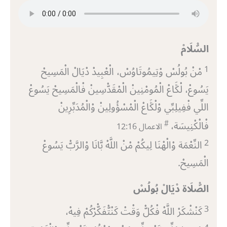
السّْلَامْ
1
مْنْ بُولُسْ وْتِيمُوتَاوُسْ، الْعْبِيدْ دْيَالْ الْمَسِيحْ
يَسُوعْ، لْݣَاعْ الْمُومْنِينْ الْمْقَدّْسِينْ فْالْمَسِيحْ يَسُوعْ
اللِّي فْفِيلِبِّي وْلْݣَاعْ الْمْسْؤُولِينْ وْالْمُدَبِّرِينْ
#
فْالْكْنِيسَة،
الاعمال 16‏:12
2
النِّعْمَة وْالْهْنَا لِيكُمْ مْنْ اللَّهْ بَّانَا وْالرَّبّْ يَسُوعْ
الْمَسِيحْ.
الصّْلَاة دْيَالْ بُولُسْ
3
كَنْشْكَرْ اللَّهْ فْكُلّْ وَقْتْ كَنْتّْفَكّْرْكُمْ فِيهْ،