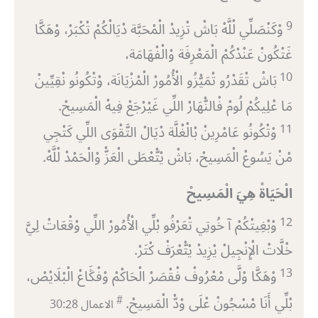
9
وْكَنْصَلِّي لْلَّهْ بَاشْ تْزِيدْ الْمْحَبَّة دْيَالْكُمْ تْكْبَرْ، وْهَكَّا
غَتْكُونْ عَنْدْكُمْ الْمَعْرِفَة وْالْفْهَامَة،
10
بَاشْ تْقَدْرُو تْمَيّْزُو الْأُمُورْ الْمْزْيَانَة، وْتْكُونُو نْقِيِّينْ
مَا عْلِيكُمْ لُومْ فْالنّْهَارْ اللِّي غَيْرْجَعْ فِيهْ الْمَسِيحْ.
11
وْتْكُونُو عَامْرِينْ بْالْغْلَّة دْيَالْ التَّقْوَى اللِّي كَتْجِي
مْنْ يَسُوعْ الْمَسِيحْ، بَاشْ يْتّْعْطَى الْعَزّْ وْالْحَمْدْ لْلَّهْ.
الْحَيَاةْ هِيَ الْمَسِيحْ
12
وْبْغِيتْكُمْ آ خُوتِي تْعَرْفُو بْلِّي الْأُمُورْ اللِّي وْقْعَاتْ لِيَّ
خْلَّاتْ الْإِنْجِيلْ يْزِيدْ يْتّْعْرَفْ كْتَرْ.
13
وْهَكَّا وْلَّى مْعْرُوفْ فْقْصَرْ الْحَاكْمْ وْفْݣَاعْ الْبْلَايْصْ،
#
بْلِّي أَنَا مْسْجُونْ عْلَى وْدّْ الْمَسِيحْ.
الاعمال 28‏:30