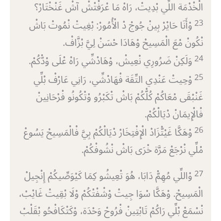
الْخْدْمَة اللِّي بْدِيتْ، رَاهْ مَا عْرَفْتْشْ آشْ غَنْخْتَارْ؟
23
وْأَنَا حَايْرْ بِينْ جُوجْ دْ الْأُمُورْ: بْغِيتْ نْمُوتْ بَاشْ
نْكُونْ مْعَ الْمَسِيحْ وْهَادَا حْسَنْ لِيَّ بْزَّافْ.
24
وَلَكِنْ ضَرُورِي نْعِيشْ، وْهَادْشِّي رَاهْ عْلَى وْدّْكُمْ.
25
وْحِيتْ عَنْدِي التِّقَة فْهَادْشِّي، رَانِي عَارْفْ بْلِّي
غَنْبْقَى مْعَاكُمْ كُلّْكُمْ بَاشْ تْكَبْرُو وْتْكُونُو فْرْحَانِينْ
فْالْإِيمَانْ دْيَالْكُمْ.
26
وْهَكَّا غَيْتّْزَادْ الْإِفْتِخَارْ دْيَالْكُمْ بِيَّ فْالْمَسِيحْ يَسُوعْ
مْلِّي نْرْجَعْ مَرَّة خْرَى بَاشْ نْشُوفْكُمْ.
27
وْاللِّي مُهِمّْ دَابَا، هُوَ تْعِيشُو كِمَا كَيْوَصِّيكُمْ إِنْجِيلْ
الْمَسِيحْ. وْهَكَّا سْوَا جِيتْ وْشْفْتْكُمْ وْلَا بْقِيتْ غَايْبْ،
نْسْمَعْ بْلِّي رَاكُمْ تَابْتِينْ فْرُوحْ وَحْدَة، وْكَتْكَافْحُو بْقَلْبْ